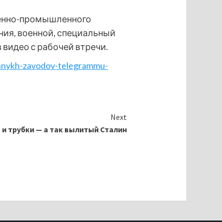
оенно-промышленного
ия, военной, специальный
 видео с рабочей втречи.
onnykh-zavodov-telegrammu-
Next
 и трубки — а так вылитый Сталин