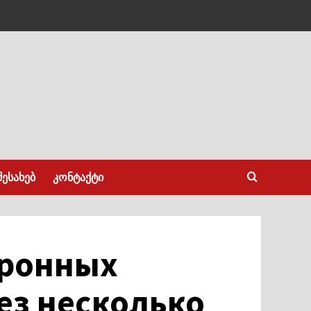
შესახებ
კონტაქტი
оронных
ез несколько