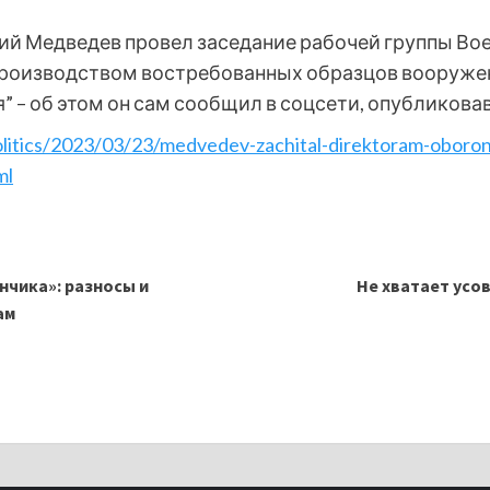
ий Медведев провел заседание рабочей группы В
производством востребованных образцов вооружен
” – об этом он сам сообщил в соцсети, опубликовав
olitics/2023/03/23/medvedev-zachital-direktoram-obor
ml
инчика»: разносы и
Не хватает усов
ам