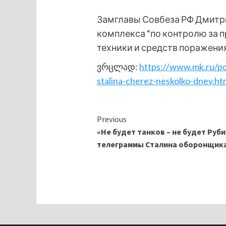
Замглавы Совбеза РФ Дмитр
комплекса “по контролю за 
техники и средств поражения
ვრცლად:
https://www.mk.ru/p
stalina-cherez-neskolko-dney.ht
Continue
Previous
«Не будет танков – не будет Руб
Reading
телеграммы Сталина оборонщик