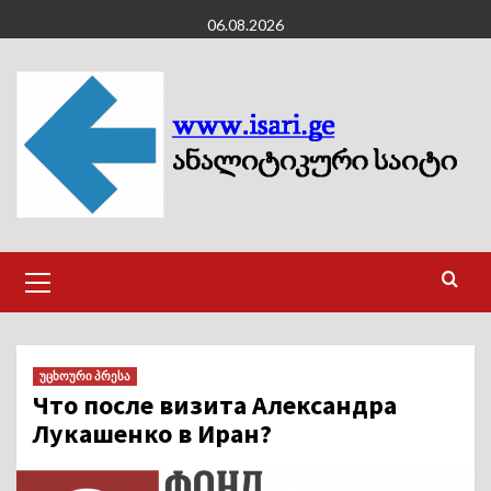
Skip
06.08.2026
to
content
Primary
Menu
უცხოური პრესა
Что после визита Александра
Лукашенко в Иран?