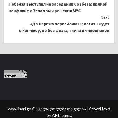
Небензя выступил на заседании Совбеза: прямой
Reading
конфликт с Западом и решения МУС
Next
«До Парижа через Азию»: россиян ждут
в Ханчжоу, но без флага, гимна и чиновников
www.isari.ge © ყველა უფლება დაცულია
|
CoverNews
by AF themes.