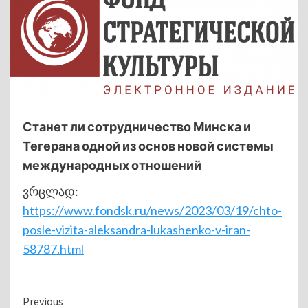
Станет ли сотрудничество Минска и
Тегерана одной из основ новой системы
международных отношений
ვრცლად:
https://www.fondsk.ru/news/2023/03/19/chto-
posle-vizita-aleksandra-lukashenko-v-iran-
58787.html
Continue
Previous