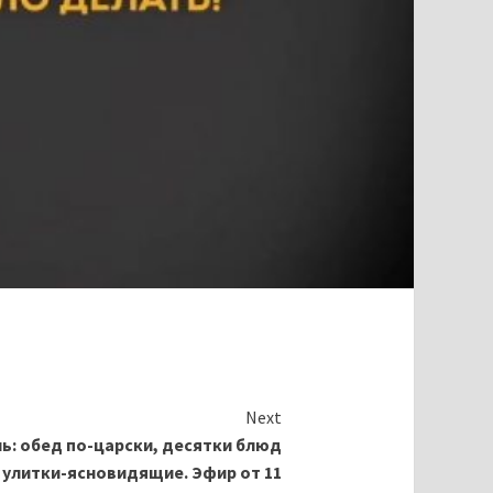
Next
ь: обед по-царски, десятки блюд
и улитки-ясновидящие. Эфир от 11