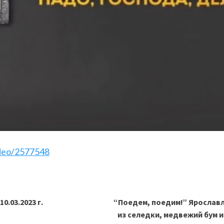
ideo/2577548
0.03.2023 г.
“Поедем, поедим!” Ярославл
из селедки, медвежий бум 