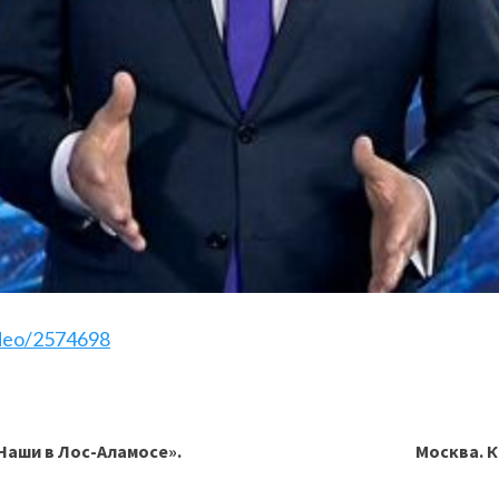
ideo/2574698
Наши в Лос-Аламосе».
Москва. К