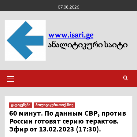
Skip
07.08.2026
to
content
Primary
Menu
გადაცემები
პოლიტიკური თოქ-შოუ
60 минут. По данным СВР, против
России готовят серию терактов.
Эфир от 13.02.2023 (17:30).