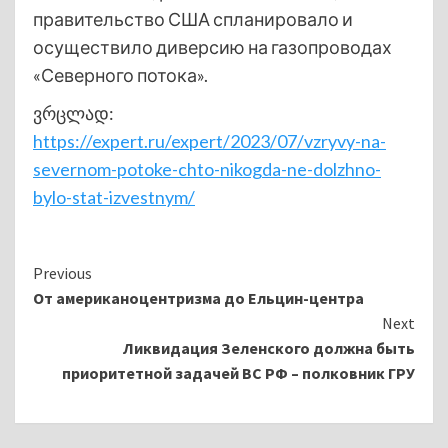
правительство США спланировало и
осуществило диверсию на газопроводах
«Северного потока».
ვრცლად:
https://expert.ru/expert/2023/07/vzryvy-na-
severnom-potoke-chto-nikogda-ne-dolzhno-
bylo-stat-izvestnym/
Continue
Previous
От американоцентризма до Ельцин-центра
Reading
Next
Ликвидация Зеленского должна быть
приоритетной задачей ВС РФ – полковник ГРУ