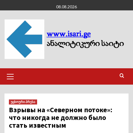
Skip
08.08.2026
to
content
Primary
Menu
უცხოური პრესა
Взрывы на «Северном потоке»:
что никогда не должно было
стать известным