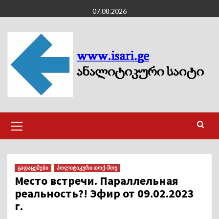
Skip
07.08.2026
to
content
Primary
Menu
გადაცემები
პოლიტიკური თოქ-შოუ
Место встречи. Параллельная
реальность?! Эфир от 09.02.2023
г.