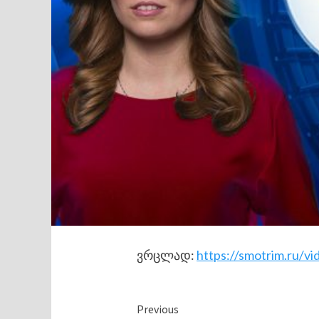
ვრცლად:
https://smotrim.ru/v
Continue
Previous