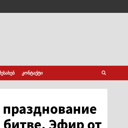
შესახებ
კონტაქტი
а празднование
 битве. Эфир от