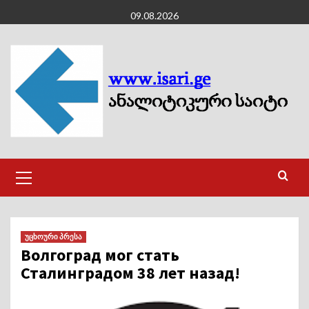
Skip
09.08.2026
to
content
Primary
Menu
უცხოური პრესა
Волгоград мог стать
Сталинградом 38 лет назад!