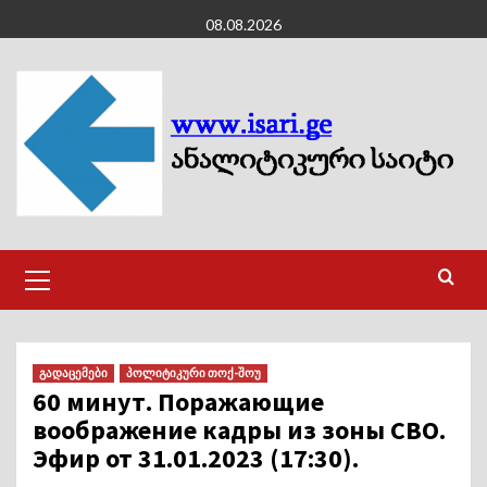
Skip
08.08.2026
to
content
Primary
Menu
გადაცემები
პოლიტიკური თოქ-შოუ
60 минут. Поражающие
воображение кадры из зоны СВО.
Эфир от 31.01.2023 (17:30).