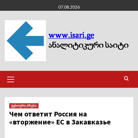
Skip
07.08.2026
to
content
Primary
Menu
უცხოური პრესა
Чем ответит Россия на
«вторжение» ЕС в Закавказье