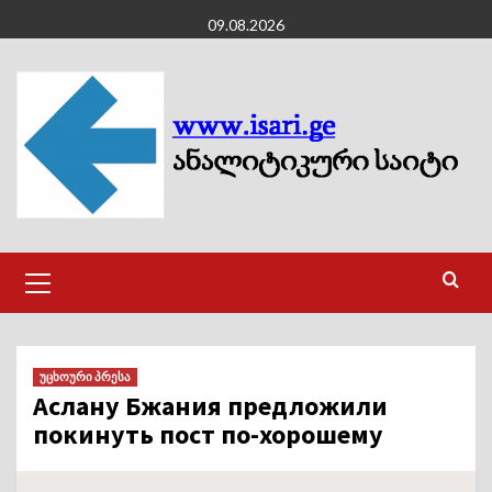
Skip
09.08.2026
to
content
Primary
Menu
უცხოური პრესა
Аслану Бжания предложили
покинуть пост по-хорошему