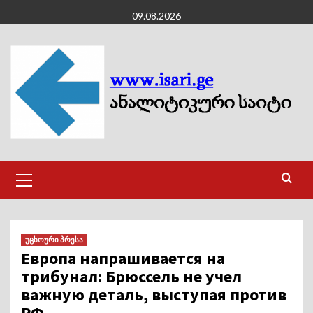
Skip
09.08.2026
to
content
Primary
Menu
უცხოური პრესა
Европа напрашивается на
трибунал: Брюссель не учел
важную деталь, выступая против
РФ