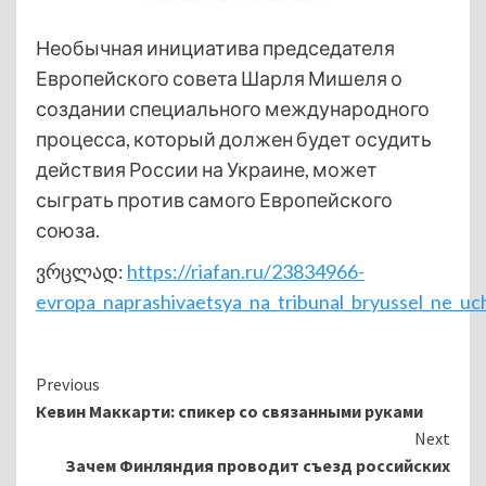
Необычная инициатива председателя
Европейского совета Шарля Мишеля о
создании специального международного
процесса, который должен будет осудить
действия России на Украине, может
сыграть против самого Европейского
союза.
ვრცლად:
https://riafan.ru/23834966-
evropa_naprashivaetsya_na_tribunal_bryussel_ne_uch
Continue
Previous
Кевин Маккарти: спикер со связанными руками
Reading
Next
Зачем Финляндия проводит съезд российских