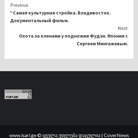
Continue
Previous
“Самая культурная стройка. Владивосток.
Reading
Документальный фильм.
Next
Охота за кленами у подножия Фудзи. Япония с
Сергеем Мингажевым.
www.isari.ge © ყველა უფლება დაცულია
|
CoverNews