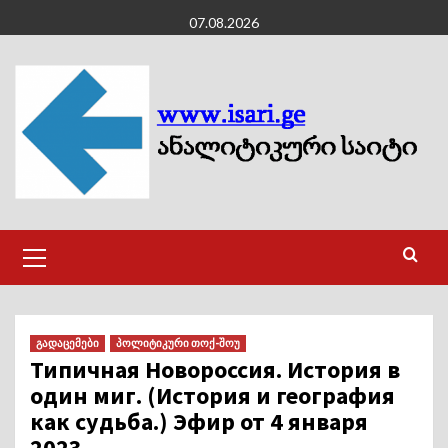
Skip
07.08.2026
to
content
Primary
Menu
გადაცემები
პოლიტიკური თოქ-შოუ
Типичная Новороссия. История в
один миг. (История и география
как судьба.) Эфир от 4 января
2023.