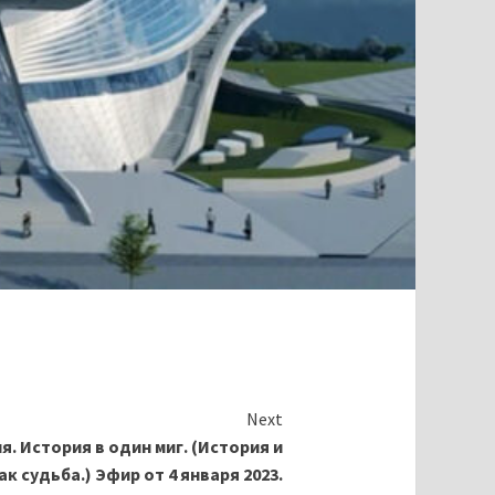
Next
. История в один миг. (История и
к судьба.) Эфир от 4 января 2023.