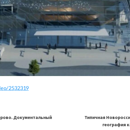
ideo/2532319
ерово. Документальный
Типичная Новороссия
география ка