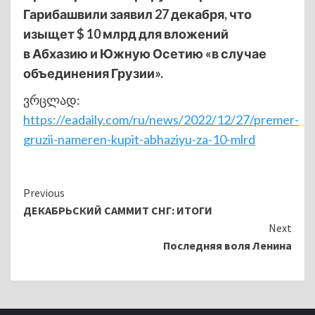
Гарибашвили заявил 27 декабря, что
изыщет $ 10 млрд для вложений
в Абхазию и Южную Осетию «в случае
объединения Грузии».
ვრცლად:
https://eadaily.com/ru/news/2022/12/27/premer-
gruzii-nameren-kupit-abhaziyu-za-10-mlrd
Continue
Previous
ДЕКАБРЬСКИЙ САММИТ СНГ: ИТОГИ
Reading
Next
Последняя воля Ленина