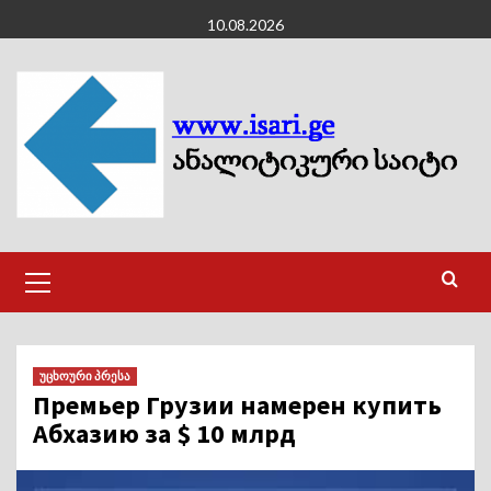
Skip
10.08.2026
to
content
Primary
Menu
უცხოური პრესა
Премьер Грузии намерен купить
Абхазию за $ 10 млрд