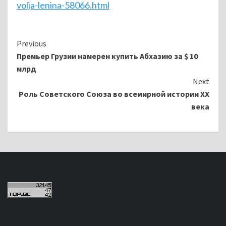
volja-lenina-58066.html
Continue
Previous
Премьер Грузии намерен купить Абхазию за $ 10
Reading
млрд
Next
Роль Советского Союза во всемирной истории ХХ
века