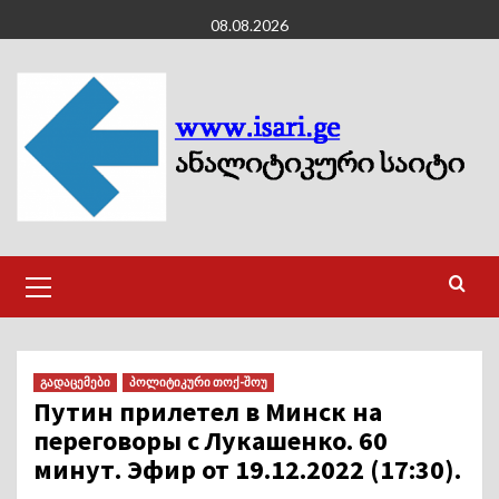
Skip
08.08.2026
to
content
Primary
Menu
გადაცემები
პოლიტიკური თოქ-შოუ
Путин прилетел в Минск на
переговоры с Лукашенко. 60
минут. Эфир от 19.12.2022 (17:30).