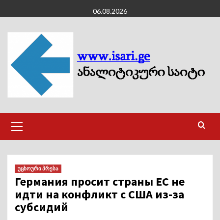
Skip
06.08.2026
to
content
Primary
Menu
უცხოური პრესა
Германия просит страны ЕС не
идти на конфликт с США из-за
субсидий