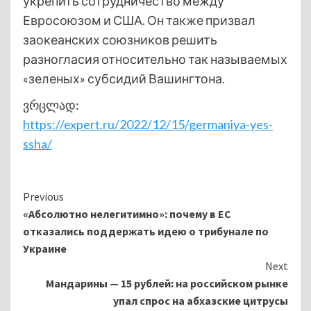
укрепить сотрудничество между
Евросоюзом и США. Он также призвал
заокеанских союзников решить
разногласия относительно так называемых
«зеленых» субсидий Вашингтона.
ვრცლად:
https://expert.ru/2022/12/15/germaniya-yes-
ssha/
Continue
Previous
«Абсолютно нелегитимно»: почему в ЕС
Reading
отказались поддержать идею о трибунале по
Украине
Next
Мандарины — 15 рублей: на российском рынке
упал спрос на абхазские цитрусы