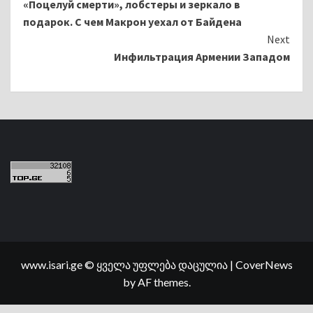
«Поцелуй смерти», лобстеры и зеркало в
Reading
подарок. С чем Макрон уехал от Байдена
Next
Инфильтрация Армении Западом
www.isari.ge © ყველა უფლება დაცულია
|
CoverNews
by AF themes.