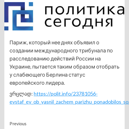
Париж, который нее днях объявил о
создании международного трибунала по
расследованию действий России на
Украине, пытается таким образом отобрать
у слабеющего Берлина статус
европейского лидера.
ვრცლად:
https://polit.info/23781056-
evstaf_ev_ob_yasnil_zachem_parizhu_ponadobilos_so
Continue
Previous