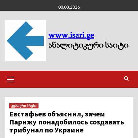
Skip
08.08.2026
to
content
Primary
Menu
უცხოური პრესა
Евстафьев объяснил, зачем
Парижу понадобилось создавать
трибунал по Украине