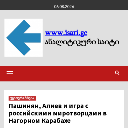
Skip
06.08.2026
to
content
Primary
Menu
უცხოური პრესა
Пашинян, Алиев и игра с
российскими миротворцами в
Нагорном Карабахе