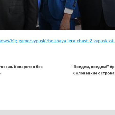
hows/big-game/vypuski/bolshaya-igra-chast-2-vypusk-ot
Россия. Коварство без
“
Поедем, поедим!” Ар
4
Соловецкие острова,