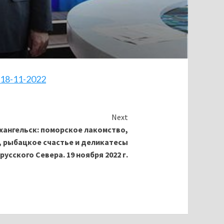
-18-11-2022
Next
хангельск: поморское лакомство,
 рыбацкое счастье и деликатесы
русского Севера. 19 ноября 2022 г
.