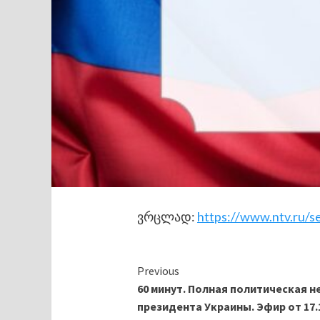
ვრცლად:
https://www.ntv.ru/s
Continue
Previous
60 минут. Полная политическая 
Reading
президента Украины. Эфир от 17.11