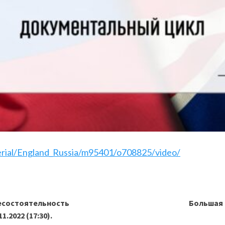
erial/England_Russia/m95401/o708825/video/
несостоятельность
Большая и
.2022 (17:30).