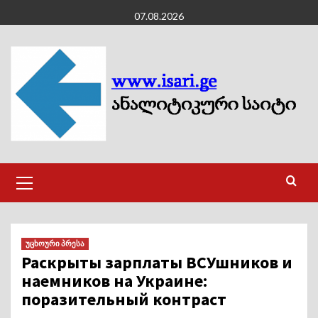
Skip
07.08.2026
to
content
Primary
Menu
უცხოური პრესა
Раскрыты зарплаты ВСУшников и
наемников на Украине:
поразительный контраст