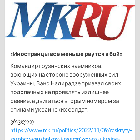
«Иностранцы все меньше рвутся в бой»
Командир грузинских наемников,
воюющих на стороне вооруженных сил
Украины, Вано Надирадзе призвал своих
подопечных не проявлять излишнее
рвение, а двигаться вторым номером за
спинами украинских солдат.
ვრცლად:
https://www.mk.ru/politics/2022/11/09/raskryty-
zarplaty-vsushnikov-i-naemnikov-na-ukraine-