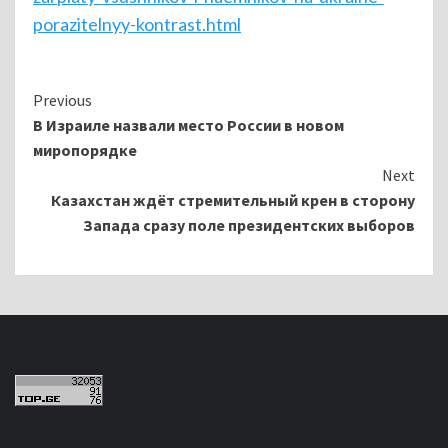
porazitelnyy-kontrast.html
Continue
Previous
В Израиле назвали место России в новом
Reading
миропорядке
Next
Казахстан ждёт стремительный крен в сторону
Запада сразу поле президентских выборов