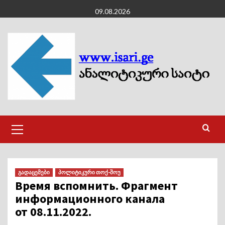
Skip
09.08.2026
to
content
Primary
Menu
გადაცემები
პოლიტიკური თოქ-შოუ
Время вспомнить. Фрагмент
информационного канала
от 08.11.2022.