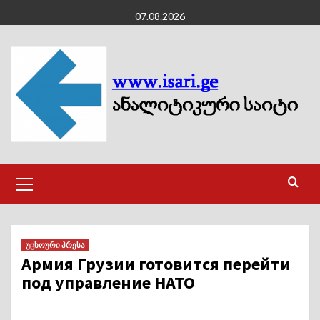
Skip
07.08.2026
to
content
Primary
Menu
უცხოური პრესა
Армия Грузии готовится перейти
под управление НАТО