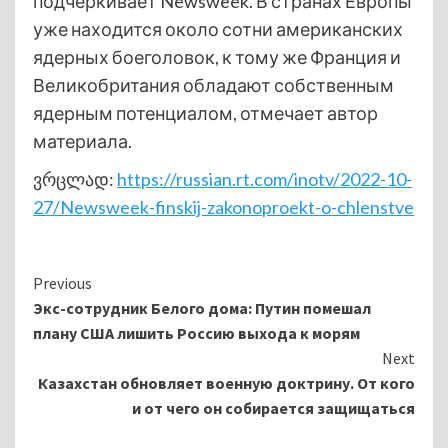
подчёркивает Newsweek. В странах Европы
уже находится около сотни американских
ядерных боеголовок, к тому же Франция и
Великобритания обладают собственным
ядерным потенциалом, отмечает автор
материала.
ვრცლად:
https://russian.rt.com/inotv/2022-10-
27/Newsweek-finskij-zakonoproekt-o-chlenstve
Continue
Previous
Экс-сотрудник Белого дома: Путин помешал
Reading
плану США лишить Россию выхода к морям
Next
Казахстан обновляет военную доктрину. От кого
и от чего он собирается защищаться