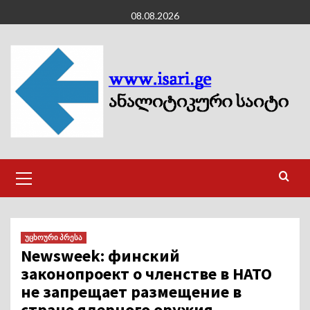
Skip
08.08.2026
to
content
Primary
Menu
უცხოური პრესა
Newsweek: финский
законопроект о членстве в НАТО
не запрещает размещение в
стране ядерного оружия