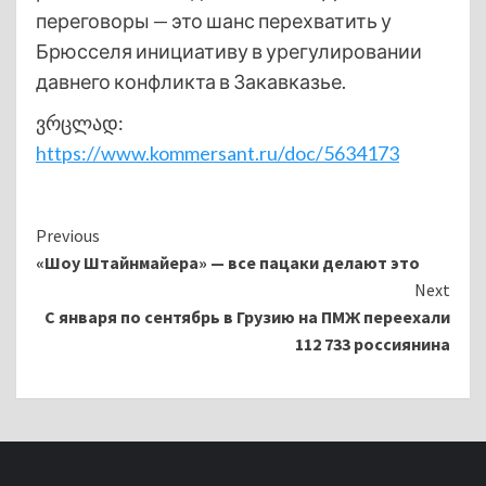
переговоры — это шанс перехватить у
Брюсселя инициативу в урегулировании
давнего конфликта в Закавказье.
ვრცლად:
https://www.kommersant.ru/doc/5634173
Continue
Previous
«Шоу Штайнмайера» — все пацаки делают это
Reading
Next
С января по сентябрь в Грузию на ПМЖ переехали
112 733 россиянина