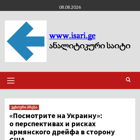
Skip
08.08.2026
to
content
Primary
Menu
უცხოური პრესა
«Посмотрите на Украину»:
о перспективах и рисках
армянского дрейфа в сторону
США