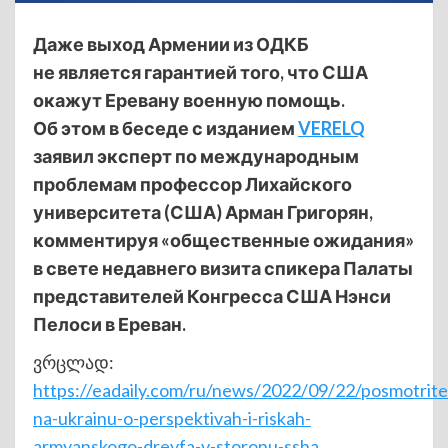
Даже выход Армении из ОДКБ
не является гарантией того, что США
окажут Еревану военную помощь.
Об этом в беседе с изданием
VERELQ
заявил эксперт по международным
проблемам профессор Лихайского
университета (США) Арман Григорян,
комментируя «общественные ожидания»
в свете недавнего визита спикера Палаты
представителей Конгресса США Нэнси
Пелоси в Ереван.
ვრცლად:
https://eadaily.com/ru/news/2022/09/22/posmotrite
na-ukrainu-o-perspektivah-i-riskah-
armyanskogo-dreyfa-v-storonu-ssha