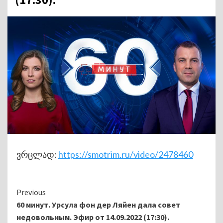
ვრცლად:
https://smotrim.ru/video/2478460
Continue
Previous
60 минут. Урсула фон дер Ляйен дала совет
Reading
недовольным. Эфир от 14.09.2022 (17:30).