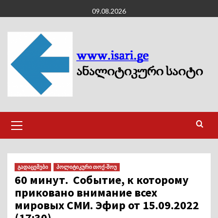
Skip
09.08.2026
to
content
Primary
Menu
გადაცემები
პოლიტიკური თოქ-შოუ
60 минут. Событие, к которому
приковано внимание всех
мировых СМИ. Эфир от 15.09.2022
(17:30).