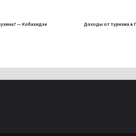
рузина? — Кобахидзе
Доходы от туризма в 