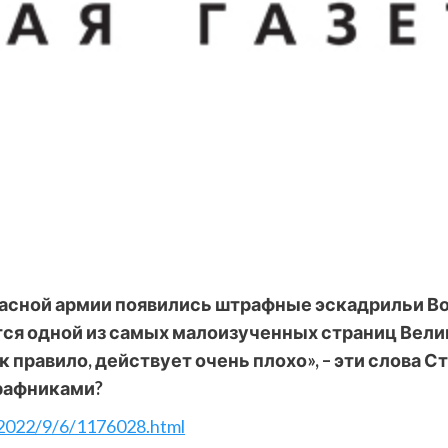
расной армии появились штрафные эскадрильи В
ся одной из самых малоизученных страниц Вели
к правило, действует очень плохо», – эти слова С
трафниками?
y/2022/9/6/1176028.html