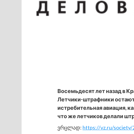
Восемьдесят лет назад в К
Летчики-штрафники остают
истребительная авиация, ка
что же летчиков делали ш
ვრცლად:
https://vz.ru/societ