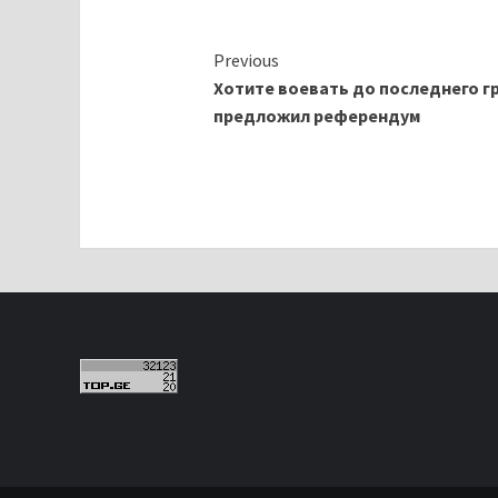
Continue
Previous
Хотите воевать до последнего г
Reading
предложил референдум