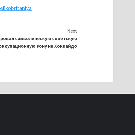
likobritaniya
Next
ировал символическую советскую
оккупационную зону на Хоккайдо