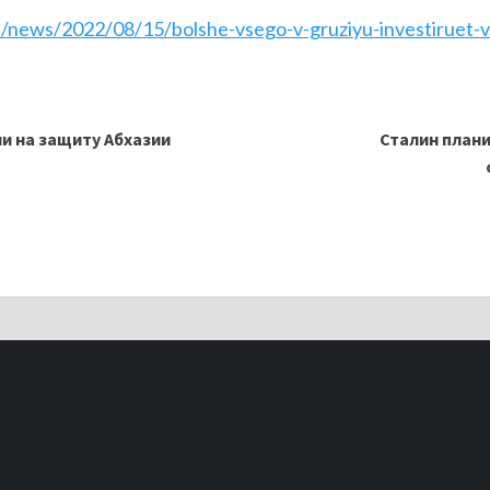
u/news/2022/08/15/bolshe-vsego-v-gruziyu-investiruet-ve
и на защиту Абхазии
Сталин план