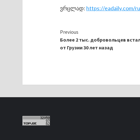
ვრცლად:
https://eadaily.com/r
Continue
Previous
Более 2 тыс. добровольцев встал
Reading
от Грузии 30 лет назад