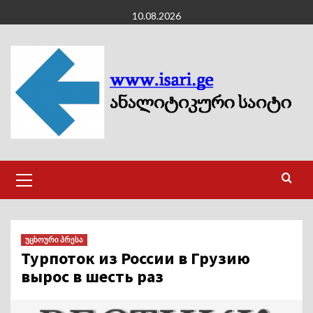
Skip
10.08.2026
to
content
Primary
Menu
უცხოური პრესა
Турпоток из России в Грузию
вырос в шесть раз