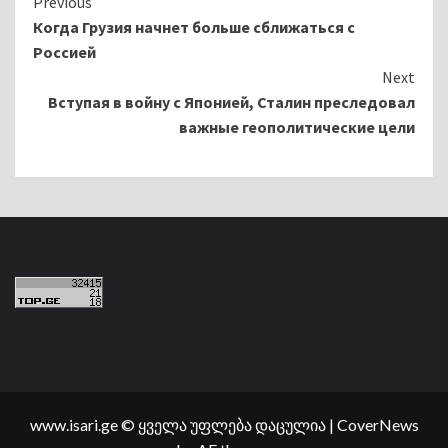
Continue
Previous
Когда Грузия начнет больше сближаться с
Reading
Россией
Next
Вступая в войну с Японией, Сталин преследовал
важные геополитические цели
www.isari.ge © ყველა უფლება დაცულია
|
CoverNews