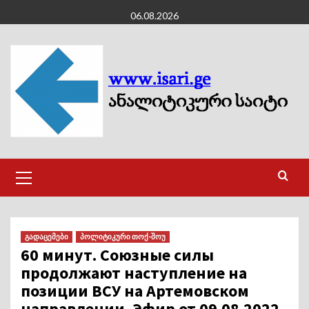
Skip
06.08.2026
to
content
Primary
Menu
გადაცემები
პოლიტიკური თოქ-შოუ
60 минут. Союзные силы
продолжают наступление на
позиции ВСУ на Артемовском
направлении. Эфир от 09.08.2022