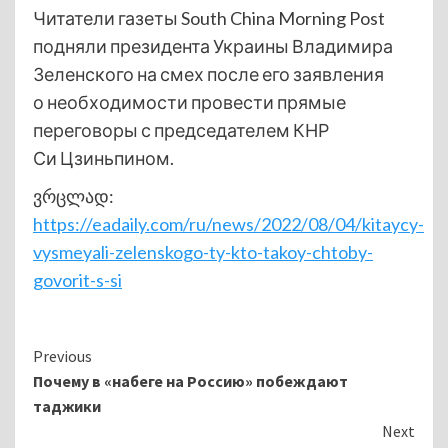
Читатели газеты South China Morning Post
подняли президента Украины Владимира
Зеленского на смех после его заявления
о необходимости провести прямые
переговоры с председателем КНР
Си Цзиньпином.
ვრცლად:
https://eadaily.com/ru/news/2022/08/04/kitaycy-
vysmeyali-zelenskogo-ty-kto-takoy-chtoby-
govorit-s-si
Continue
Previous
Почему в «набеге на Россию» побеждают
Reading
таджики
Next