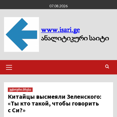
Skip
07.08.2026
to
content
Primary
Menu
უცხოური პრესა
Китайцы высмеяли Зеленского:
«Ты кто такой, чтобы говорить
с Си?»