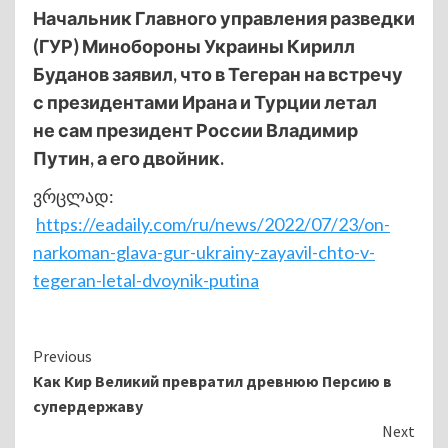
Начальник Главного управления разведки
(ГУР) Минобороны Украины Кирилл
Буданов заявил, что в Тегеран на встречу
с президентами Ирана и Турции летал
не сам президент России Владимир
Путин, а его двойник.
ვრცლად:
https://eadaily.com/ru/news/2022/07/23/on-
narkoman-glava-gur-ukrainy-zayavil-chto-v-
tegeran-letal-dvoynik-putina
Continue
Previous
Как Кир Великий превратил древнюю Персию в
Reading
супердержаву
Next