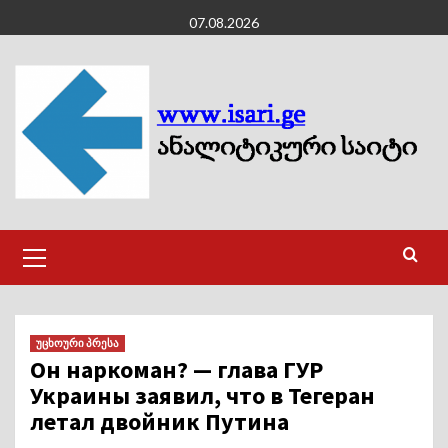
Skip
07.08.2026
to
content
Primary
Menu
უცხოური პრესა
Он наркоман? — глава ГУР
Украины заявил, что в Тегеран
летал двойник Путина