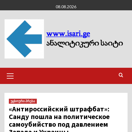
Skip
08.08.2026
to
content
Primary
Menu
უცხოური პრესა
«Антироссийский штрафбат»:
Санду пошла на политическое
самоубийство под давлением
Запада и Украины