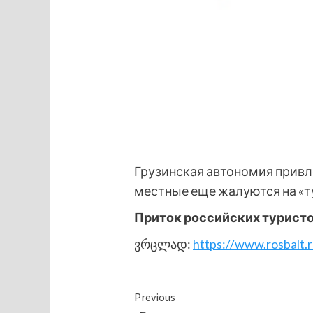
Грузинская автономия привл
местные еще жалуются на «т
Приток российских туристов
ვრცლად:
https://www.rosbalt
Continue
Previous