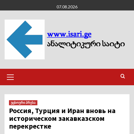
Skip
07.08.2026
to
content
Primary
Menu
უცხოური პრესა
Россия, Турция и Иран вновь на
историческом закавказском
перекрестке