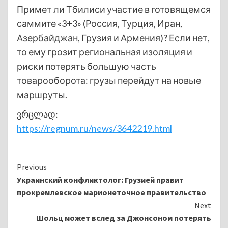
Примет ли Тбилиси участие в готовящемся
саммите «3+3» (Россия, Турция, Иран,
Азербайджан, Грузия и Армения)? Если нет,
то ему грозит региональная изоляция и
риски потерять большую часть
товарооборота: грузы перейдут на новые
маршруты.
ვრცლად:
https://regnum.ru/news/3642219.html
Continue
Previous
Украинский конфликтолог: Грузией правит
Reading
прокремлевское марионеточное правительство
Next
Шольц может вслед за Джонсоном потерять