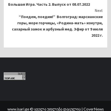
Большая Игра. Часть 2. Выпуск от 08.07.2022
Reading
Next
“Поедем, поедим!” Волгоград: марсианские
горы, море горчицы, «Родина-мать» изнутри,
сахарный замок и арбузный мед. Эфир от 9 июля
2022 г.
www.isari.ge © ყველა უფლება დაცულია
|
CoverNews