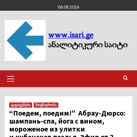
Skip
06.08.2026
to
content
Primary
Menu
გადაცემები
მოგზაურობა
“Поедем, поедим!” Абрау-Дюрсо:
шампань-спа, йога с вином,
мороженое из улитки
и кубанская паэлья. Эфир от 2