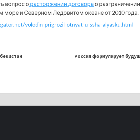
ь вопрос о
расторжении договора
о разграничении
 море и Северном Ледовитом океане от 2010 года.
gator.net/volodin-prigrozil-otnyat-u-ssha-alyasku.html
збекистан
Россия формулирует буду