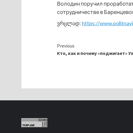
Володин поручил проработат
сотрудничестве в Баренцевом
ვრცლად:
https://www.politnavi
Continue
Previous
Кто, как и почему «поджигает» У
Reading