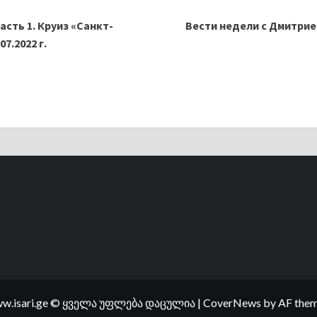
асть 1. Круиз «Санкт-
Вести недели с Дмитрием
7.2022 г.
w.isari.ge © ყველა უფლება დაცულია
|
CoverNews
by AF them