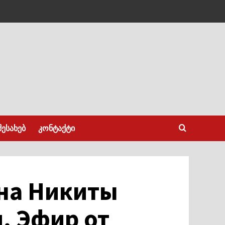
შესახებ
კონტაქტი
йна Никиты
. Эфир от