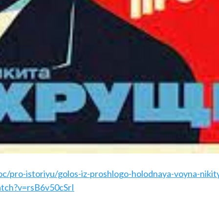
oc/pro-istoriyu/golos-iz-proshlogo-holodnaya-voyna-niki
tch?v=rsB6v50cSrI