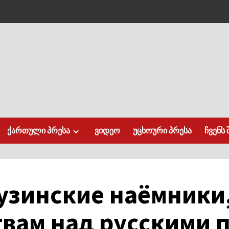
ქართული პრესა
ვიდეო
უცხოური პრესა
ჩვენს 
узинские наёмники,
твам над русскими