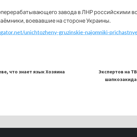
теперерабатывающего завода в ЛНР российскими 
аёмники, воевавшие на стороне Украины.
igator.net/unichtozheny-gruzinskie-najomniki-prichastny
ве, что знает язык Хозяина
Экспертов на Т
шапкозакидат