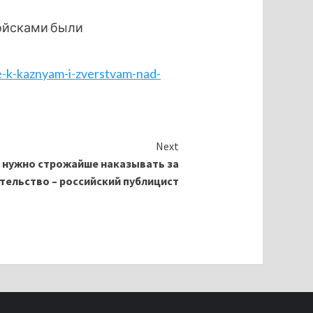
войсками были
e-k-kaznyam-i-zverstvam-nad-
Next
В нужно строжайше наказывать за
ельство – российский публицист