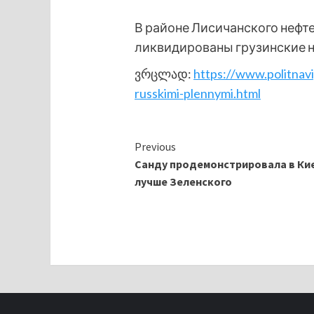
В районе Лисичанского неф
ликвидированы грузинские н
ვრცლად:
https://www.politnav
russkimi-plennymi.html
Continue
Previous
Санду продемонстрировала в Кие
Reading
лучше Зеленского