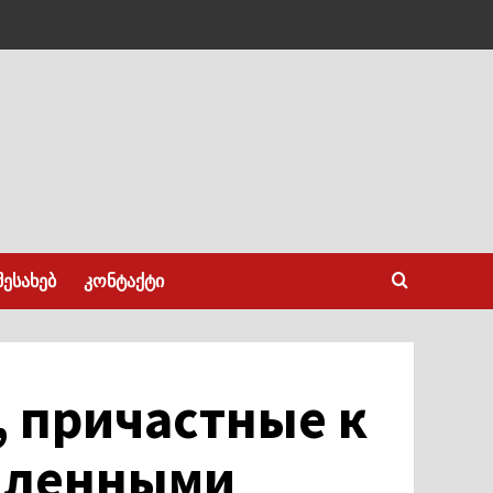
შესახებ
კონტაქტი
 причастные к
 пленными