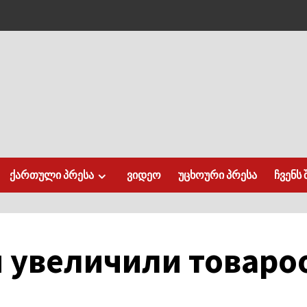
ქართული პრესა
ვიდეო
უცხოური პრესა
ჩვენს 
я увеличили товаро