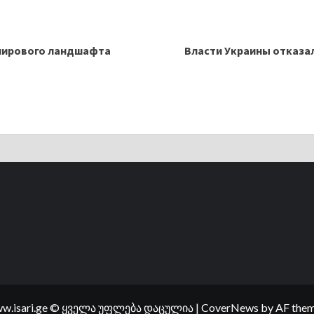
 мирового ландшафта
Власти Украины отказал
w.isari.ge © ყველა უფლება დაცულია
|
CoverNews
by AF them