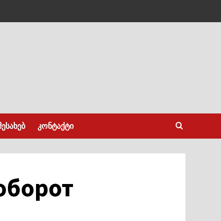
შესახებ
კონტაქტი
оборот