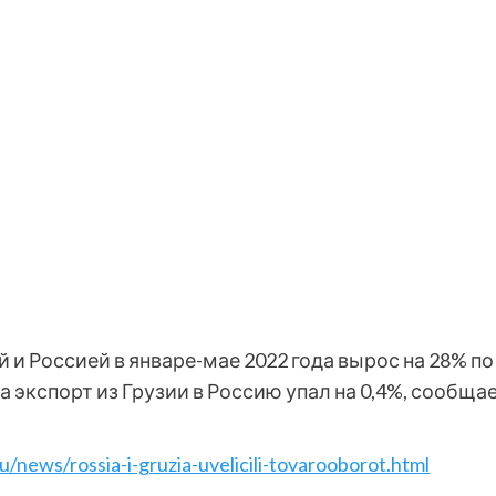
 и Россией в январе-мае 2022 года вырос на 28% 
, а экспорт из Грузии в Россию упал на 0,4%, сооб
u/news/rossia-i-gruzia-uvelicili-tovarooborot.html