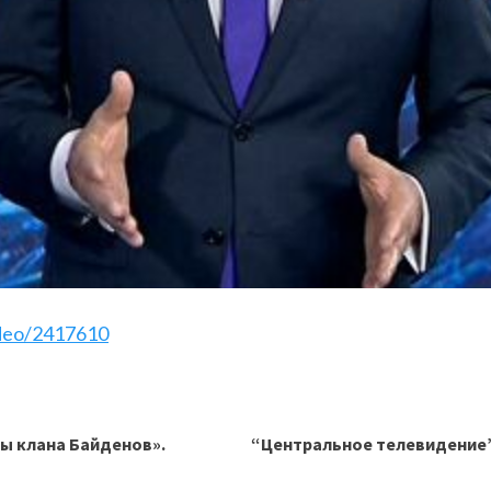
ideo/2417610
ы клана Байденов».
“Центральное телевидение”