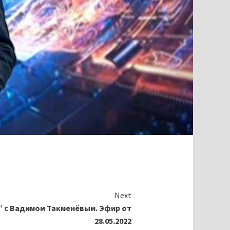
Next
 с Вадимом Такменёвым. Эфир от
28.05.2022