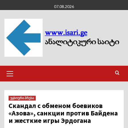
Skip
07.08.2026
to
content
Primary
Menu
უცხოური პრესა
Скандал с обменом боевиков
«Азова», санкции против Байдена
и жесткие игры Эрдогана