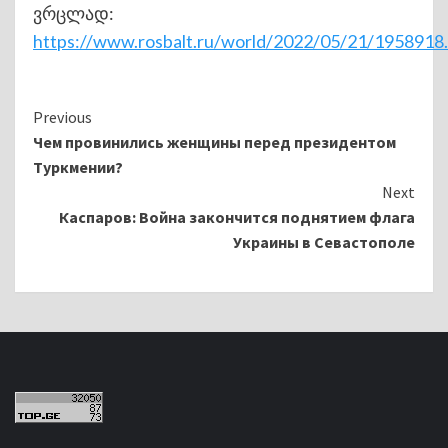
ვრცლად:
https://www.rosbalt.ru/world/2022/05/21/1958918
Continue
Previous
Чем провинились женщины перед президентом
Reading
Туркмении?
Next
Каспаров: Война закончится поднятием флага
Украины в Севастополе