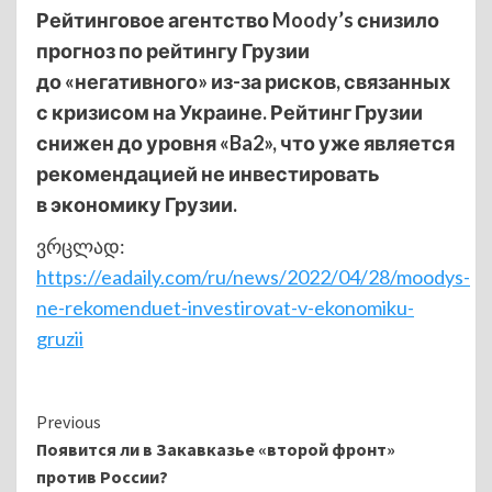
Рейтинговое агентство Moody’s снизило
прогноз по рейтингу Грузии
до «негативного» из-за рисков, связанных
с кризисом на Украине. Рейтинг Грузии
снижен до уровня «Ba2», что уже является
рекомендацией не инвестировать
в экономику Грузии.
ვრცლად:
https://eadaily.com/ru/news/2022/04/28/moodys-
ne-rekomenduet-investirovat-v-ekonomiku-
gruzii
Continue
Previous
Появится ли в Закавказье «второй фронт»
Reading
против России?