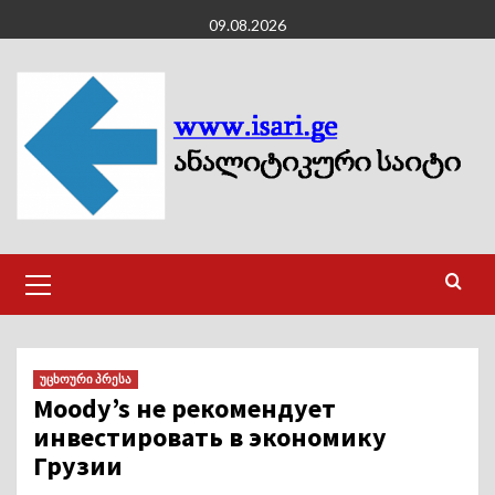
Skip
09.08.2026
to
content
Primary
Menu
უცხოური პრესა
Moody’s не рекомендует
инвестировать в экономику
Грузии