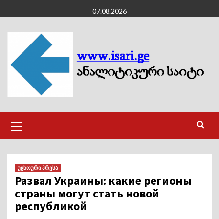
Skip
07.08.2026
to
content
Primary
Menu
უცხოური პრესა
Развал Украины: какие регионы
страны могут стать новой
республикой