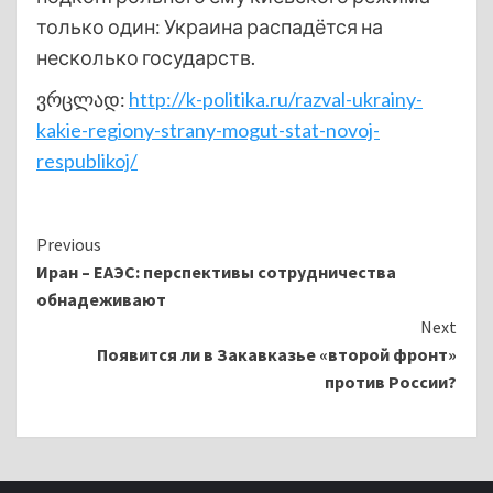
только один: Украина распадётся на
несколько государств.
ვრცლად:
http://k-politika.ru/razval-ukrainy-
kakie-regiony-strany-mogut-stat-novoj-
respublikoj/
Continue
Previous
Иран – ЕАЭС: перспективы сотрудничества
Reading
обнадеживают
Next
Появится ли в Закавказье «второй фронт»
против России?