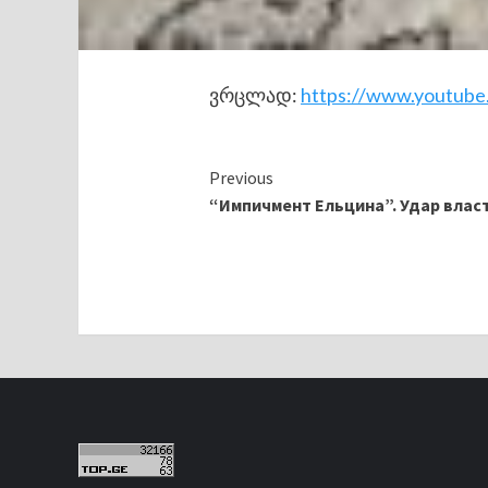
ვრცლად:
https://www.youtu
Continue
Previous
“Импичмент Ельцина”. Удар влас
Reading