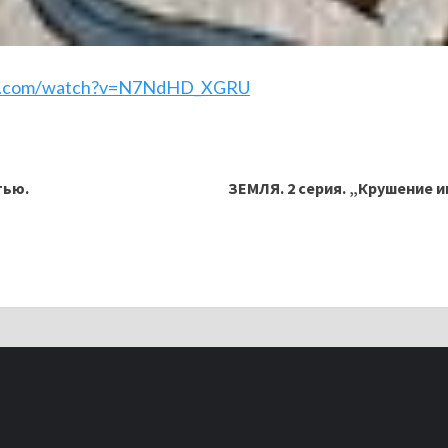
be.com/watch?v=N7NdHD_XGRU
тью.
ЗЕМЛЯ. 2 серия. „Крушение 