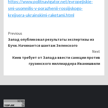
https://www.politnavigator.net/evropejjskie-
smi-usomnilis-v-porazhenii-rossijjskogo-
krejjsera-ukrainskimi-raketami.html
Continue
Previous
Запад опубликовал результаты экспертизы из
Reading
Бучи. Начинается шантаж Зеленского
Next
Киев требует от Запада ввести санкции против
грузинского миллиардера Иванишвили