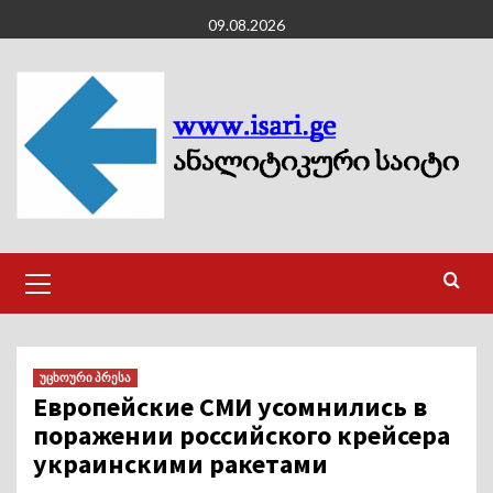
Skip
09.08.2026
to
content
Primary
Menu
უცხოური პრესა
Европейские СМИ усомнились в
поражении российского крейсера
украинскими ракетами